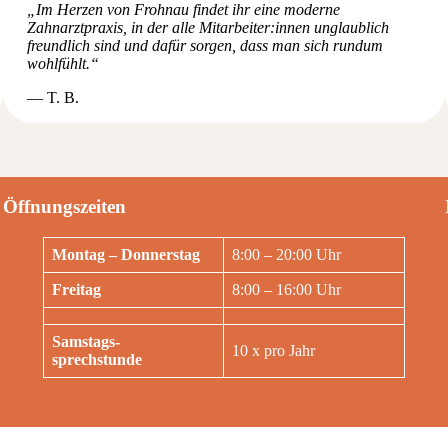
„Im Herzen von Frohnau findet ihr eine moderne
Zahnarztpraxis, in der alle Mitarbeiter:innen unglaublich
freundlich sind und dafür sorgen, dass man sich rundum
wohlfühlt.“
— T. B.
Öffnungszeiten
Montag – Donnerstag
8:00 – 20:00 Uhr
Freitag
8:00 – 16:00 Uhr
Samstags-
10 x pro Jahr
sprechstunde