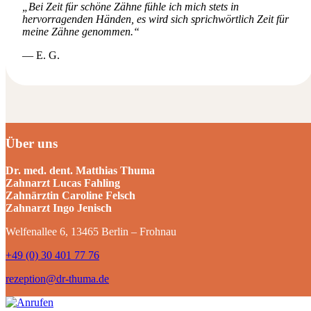
„Bei Zeit für schöne Zähne fühle ich mich stets in
hervorragenden Händen, es wird sich sprichwörtlich Zeit für
meine Zähne genommen.“
— E. G.
Über uns
Dr. med. dent. Matthias Thuma
Zahnarzt Lucas Fahling
Zahnärztin Caroline Felsch
Zahnarzt Ingo Jenisch
Welfenallee 6, 13465 Berlin – Frohnau
+49 (0) 30 401 77 76
rezeption@dr-thuma.de