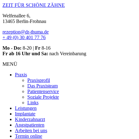
Zum
ZEIT FÜR SCHÖNE ZÄHNE
Inhalt
Welfenallee 6,
springen
13465 Berlin-Frohnau
rezeption@dr-thuma.de
+ 49 (0) 30 401 77 76
Mo - Do:
8-20 |
Fr
8-16
Fr ab 16 Uhr und Sa:
nach Vereinbarung
MENÜ
Praxis
Praxisprofil
Das Praxisteam
Patientenservice
Soziale Projekte
Links
Leistungen
Implantate
Kinderzahnarzt
Angstpatienten
Arbeiten bei uns
Termin online