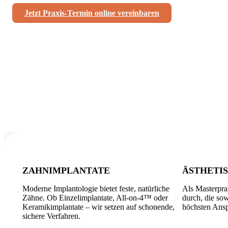
Jetzt Praxis-Termin online vereinbaren
ZAHNIMPLANTATE
ÄSTHETI
Moderne Implantologie bietet feste, natürliche
Als Masterpra
Zähne. Ob Einzelimplantate, All-on-4™ oder
durch, die sow
Keramikimplantate – wir setzen auf schonende,
höchsten Ansp
sichere Verfahren.