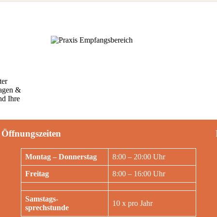
ter
ragen &
nd Ihre
Öffnungszeiten
Montag – Donnerstag
8:00 – 20:00 Uhr
Freitag
8:00 – 16:00 Uhr
Samstags-
10 x pro Jahr
sprechstunde