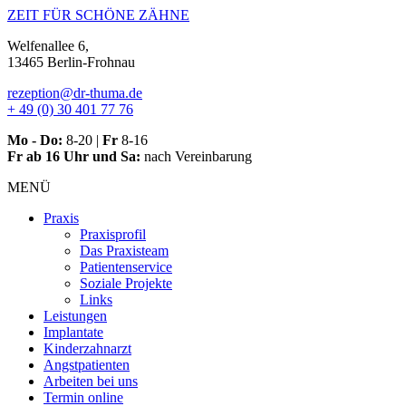
Zum
ZEIT FÜR SCHÖNE ZÄHNE
Inhalt
Welfenallee 6,
springen
13465 Berlin-Frohnau
rezeption@dr-thuma.de
+ 49 (0) 30 401 77 76
Mo - Do:
8-20 |
Fr
8-16
Fr ab 16 Uhr und Sa:
nach Vereinbarung
MENÜ
Praxis
Praxisprofil
Das Praxisteam
Patientenservice
Soziale Projekte
Links
Leistungen
Implantate
Kinderzahnarzt
Angstpatienten
Arbeiten bei uns
Termin online