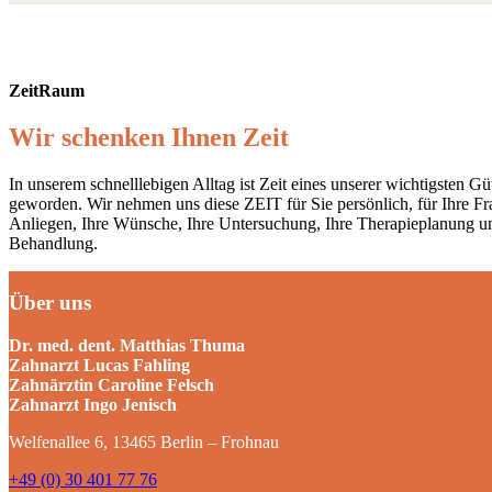
ZeitRaum
Wir schenken Ihnen Zeit
In unserem schnelllebigen Alltag ist Zeit eines unserer wichtigsten Gü
geworden. Wir nehmen uns diese ZEIT für Sie persönlich, für Ihre F
Anliegen, Ihre Wünsche, Ihre Untersuchung, Ihre Therapieplanung u
Behandlung.
Über uns
Dr. med. dent. Matthias Thuma
Zahnarzt Lucas Fahling
Zahnärztin Caroline Felsch
Zahnarzt Ingo Jenisch
Welfenallee 6, 13465 Berlin – Frohnau
+49 (0) 30 401 77 76