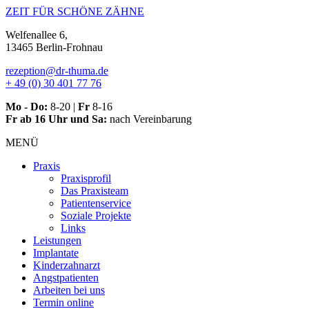
Zum
ZEIT FÜR SCHÖNE ZÄHNE
Inhalt
Welfenallee 6,
springen
13465 Berlin-Frohnau
rezeption@dr-thuma.de
+ 49 (0) 30 401 77 76
Mo - Do:
8-20 |
Fr
8-16
Fr ab 16 Uhr und Sa:
nach Vereinbarung
MENÜ
Praxis
Praxisprofil
Das Praxisteam
Patientenservice
Soziale Projekte
Links
Leistungen
Implantate
Kinderzahnarzt
Angstpatienten
Arbeiten bei uns
Termin online