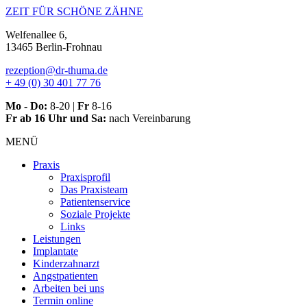
Zum
ZEIT FÜR SCHÖNE ZÄHNE
Inhalt
Welfenallee 6,
springen
13465 Berlin-Frohnau
rezeption@dr-thuma.de
+ 49 (0) 30 401 77 76
Mo - Do:
8-20 |
Fr
8-16
Fr ab 16 Uhr und Sa:
nach Vereinbarung
MENÜ
Praxis
Praxisprofil
Das Praxisteam
Patientenservice
Soziale Projekte
Links
Leistungen
Implantate
Kinderzahnarzt
Angstpatienten
Arbeiten bei uns
Termin online