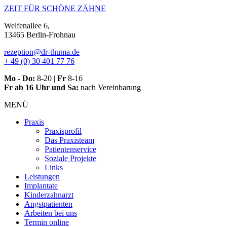
Zum
ZEIT FÜR SCHÖNE ZÄHNE
Inhalt
Welfenallee 6,
springen
13465 Berlin-Frohnau
rezeption@dr-thuma.de
+ 49 (0) 30 401 77 76
Mo - Do:
8-20 |
Fr
8-16
Fr ab 16 Uhr und Sa:
nach Vereinbarung
MENÜ
Praxis
Praxisprofil
Das Praxisteam
Patientenservice
Soziale Projekte
Links
Leistungen
Implantate
Kinderzahnarzt
Angstpatienten
Arbeiten bei uns
Termin online