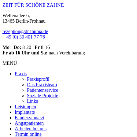
Zum
ZEIT FÜR SCHÖNE ZÄHNE
Inhalt
Welfenallee 6,
springen
13465 Berlin-Frohnau
rezeption@dr-thuma.de
+ 49 (0) 30 401 77 76
Mo - Do:
8-20 |
Fr
8-16
Fr ab 16 Uhr und Sa:
nach Vereinbarung
MENÜ
Praxis
Praxisprofil
Das Praxisteam
Patientenservice
Soziale Projekte
Links
Leistungen
Implantate
Kinderzahnarzt
Angstpatienten
Arbeiten bei uns
Termin online